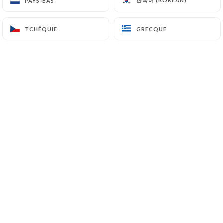
한국어 (KOREAN)
한국어 (KOREAN)
PAYS-BAS
PAYS-BAS
TCHÉQUIE
TCHÉQUIE
GRECQUE
GRECQUE
***
Petit restaurant colombien en plein
cœur de Paris 9ème. Ce lieu saura vous
charmer par son cadre et sa cuisine. Un
voyage authentique à travers les goûts
typiquement colombiens. Une vraie
redécouverte des produits frais et