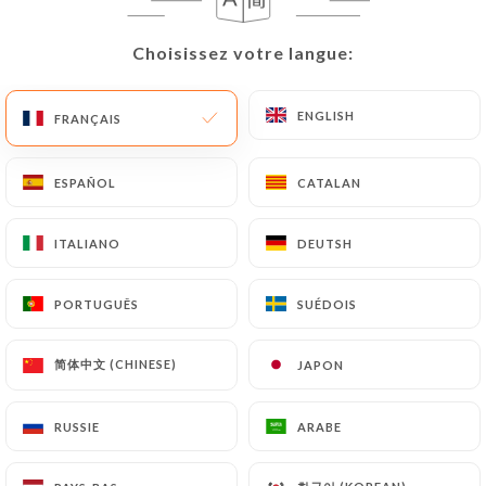
Choisissez votre langue:
Choisissez votre langue:
ENGLISH
ENGLISH
FRANÇAIS
FRANÇAIS
Mi ranchito paisa
ESPAÑOL
ESPAÑOL
CATALAN
CATALAN
2487 AVIS
ITALIANO
ITALIANO
DEUTSH
DEUTSH
RESTAURANT COLOMBIEN TRADITIONNEL
PORTUGUÊS
PORTUGUÊS
SUÉDOIS
SUÉDOIS
35 Rue De Montholon
75009 Paris France
简体中文 (CHINESE)
简体中文 (CHINESE)
JAPON
JAPON
RUSSIE
RUSSIE
ARABE
ARABE
Qui sommes nous?