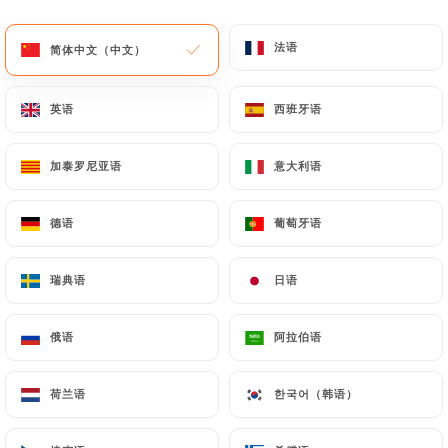
菜单
ZH
法语
法语
简体中文（中文）
简体中文（中文）
英语
英语
西班牙语
西班牙语
加泰罗尼亚语
加泰罗尼亚语
意大利语
意大利语
/
主页
联系人
联系人
德语
德语
葡萄牙语
葡萄牙语
瑞典语
瑞典语
日语
日语
俄语
俄语
阿拉伯语
阿拉伯语
荷兰语
荷兰语
한국어（韩语）
한국어（韩语）
Mi ranchito paisa