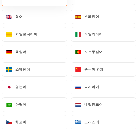
메뉴
KO
영어
영어
스페인어
스페인어
카탈로니아어
카탈로니아어
이탈리아어
이탈리아어
독일어
독일어
포르투갈어
포르투갈어
/
홈
갤러리
갤러리
스웨덴어
스웨덴어
중국어 간체
중국어 간체
일본어
일본어
러시아어
러시아어
아랍어
아랍어
네덜란드어
네덜란드어
체코어
체코어
그리스어
그리스어