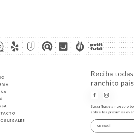
Reciba todas 
CIO
ranchito pai
ERÍA
EÑA
Ú
NSA
Suscríbase a nuestro b
sobre los próximos eve
NTACTO
SOS LEGALES