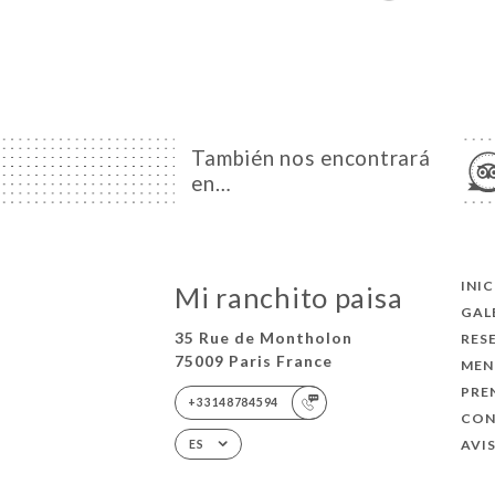
También nos encontrará
en…
INI
Mi ranchito paisa
GAL
35 Rue de Montholon
RES
75009 Paris France
MEN
PRE
+33148784594
CO
AVI
ES