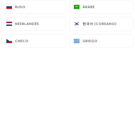
RUSO
RUSO
ÁRABE
ÁRABE
Valoración de JUAN A.
한국어 (COREANO)
한국어 (COREANO)
NEERLANDÉS
NEERLANDÉS
J
5/5
Restaurant , très accueillant et
CHECO
CHECO
GRIEGO
GRIEGO
sympathique, quantité excellent, on a
super bien mangé
02/07/2026
•
03:38
Valoración de Charlotte A.
C
5/5
Très bon et très copieux
29/06/2026
•
07:56
Valoración de Denis F.
D
5/5