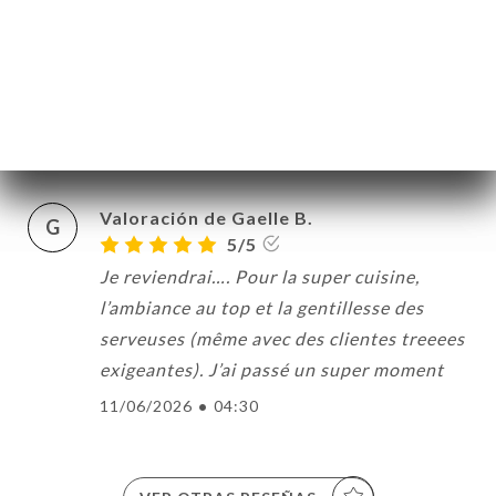
14/06/2026
•
01:12
Valoración de Lindsey P.
L
5/5
12/06/2026
•
07:22
Valoración de Gaelle B.
G
5/5
Je reviendrai…. Pour la super cuisine,
l’ambiance au top et la gentillesse des
serveuses (même avec des clientes treeees
exigeantes). J’ai passé un super moment
11/06/2026
•
04:30