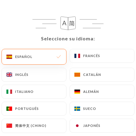
ES
MENÚ
Seleccione su idioma:
Seleccione su idioma:
/
INICIO
RESEÑAS
FRANCÉS
FRANCÉS
ESPAÑOL
ESPAÑOL
Reseñas
INGLÉS
INGLÉS
CATALÁN
CATALÁN
ITALIANO
ITALIANO
ALEMÁN
ALEMÁN
2487 Reseñas sobre Uniiti
PORTUGUÉS
PORTUGUÉS
SUECO
SUECO
4.8 / 5
简体中文 (CHINO)
简体中文 (CHINO)
JAPONÉS
JAPONÉS
Marinella