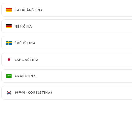
GALERIE
KATALÁNŠTINA
KATALÁNŠTINA
RECENZE
NABÍDKA
NĚMČINA
NĚMČINA
TISK
KONTAKT
ŠVÉDŠTINA
ŠVÉDŠTINA
PRÁVNÍ UPOZORNĚNÍ
JAPONŠTINA
JAPONŠTINA
ARABŠTINA
ARABŠTINA
STRÁNKY VYTVOŘENÉ POMOCÍ
V
한국어 (KOREJŠTINA)
한국어 (KOREJŠTINA)
OD
UNIITI
© COPYRIGHT 2026 – MI RANCHITO PAISA –
VŠECHNA PRÁVA VYHRAZENA