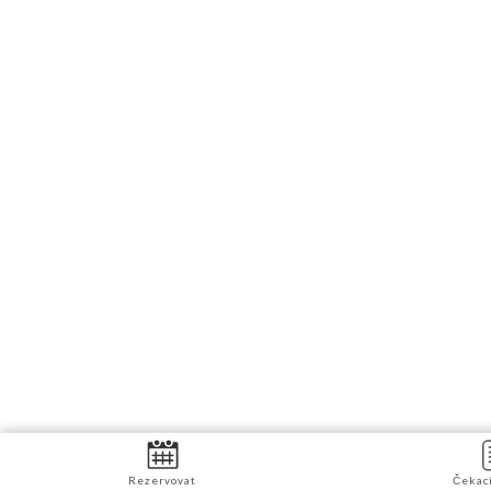
Rezervovat
Čekací