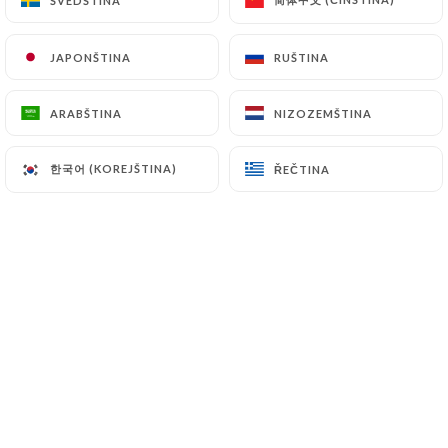
ŠVÉDŠTINA
ŠVÉDŠTINA
CS
NABÍDKA
JAPONŠTINA
JAPONŠTINA
RUŠTINA
RUŠTINA
ARABŠTINA
ARABŠTINA
NIZOZEMŠTINA
NIZOZEMŠTINA
한국어 (KOREJŠTINA)
한국어 (KOREJŠTINA)
ŘEČTINA
ŘEČTINA
/
DOMŮ
REZERVACE
Rezervace