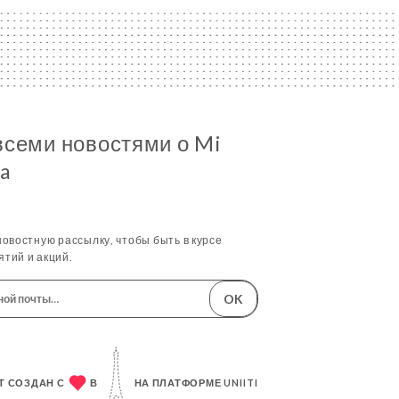
всеми новостями о Mi
sa
овостную рассылку, чтобы быть в курсе
тий и акций.
OK
Т СОЗДАН С
В
НА ПЛАТФОРМЕ
UNIITI