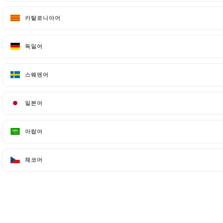
갤러리
카탈로니아어
카탈로니아어
리뷰
메뉴
독일어
독일어
언론보도
연락처
스웨덴어
스웨덴어
법적 고지
일본어
일본어
아랍어
아랍어
와 만든 사이트
에서
체코어
체코어
만든 사람
UNIITI
© COPYRIGHT 2026 - MI RANCHITO PAISA - ALL
RIGHTS RESERVED