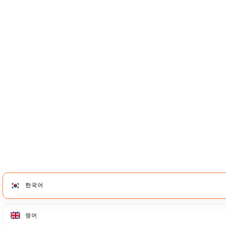
다음에서도 만나보세요.
Mi ranchito paisa
35 Rue de Montholon
75009 Paris France
+33148784594
한국어
한국어
KO
영어
영어
홈